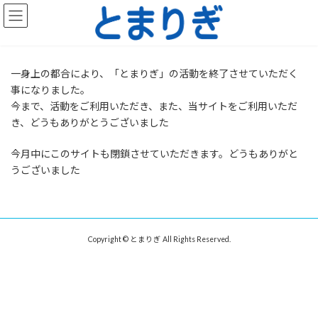
コ
ナ
ン
ビ
テ
ゲ
ン
ー
ツ
シ
一身上の都合により、「とまりぎ」の活動を終了させていただく
へ
ョ
事になりました。
ス
ン
キ
に
今まで、活動をご利用いただき、また、当サイトをご利用いただ
ッ
移
き、どうもありがとうございました
プ
動
今月中にこのサイトも閉鎖させていただきます。どうもありがと
うございました
Copyright © とまりぎ All Rights Reserved.